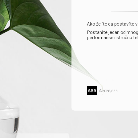
Ako želite da postavite v
Postanite jedan od mnogo
performanse i stručnu t
©2026, SBB