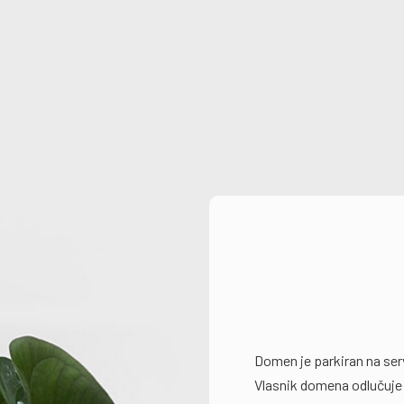
Domen je parkiran na se
Vlasnik domena odlučuje 