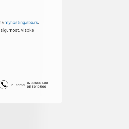
 na
myhosting.sbb.rs
.
 sigurnost, visoke
0700 600 500
Call centar
011 30 10 500