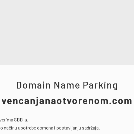
Domain Name Parking
vencanjanaotvorenom.com
rverima SBB-a.
o načinu upotrebe domena i postavljanju sadržaja.