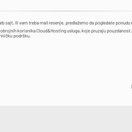
eb sajt, ili vam treba mail resenje, predlažemo da pogledate ponudu
brojnih korisnika Cloud&Hosting usluga, koje pruzaju pouzdanost,
ehničku podršku.